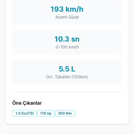
193 km/h
Azami Sürat
10.3 sn
0-100 km/h
5.5 L
Ort. Tüketim (100km)
Öne Çıkanlar
1.0 EcoTSI
116 hp
200 Nm