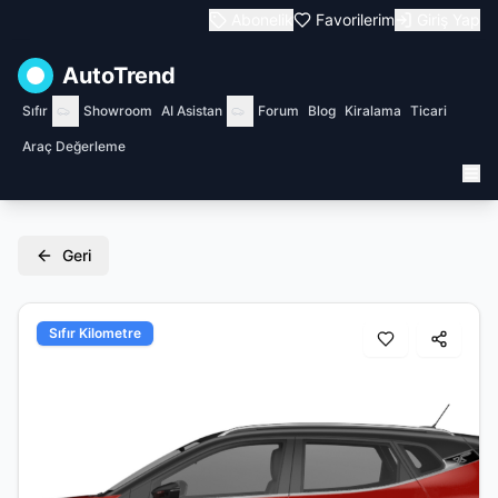
Abonelik
Favorilerim
Giriş Yap
AutoTrend
Sıfır
Showroom
AI Asistan
Forum
Blog
Kiralama
Ticari
Araç Değerleme
Geri
Sıfır Kilometre