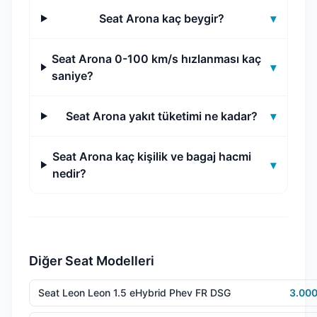
Seat Arona kaç beygir?
▾
Seat Arona 0-100 km/s hızlanması kaç
▾
saniye?
Seat Arona yakıt tüketimi ne kadar?
▾
Seat Arona kaç kişilik ve bagaj hacmi
▾
nedir?
Diğer Seat Modelleri
Seat Leon Leon 1.5 eHybrid Phev FR DSG
3.000