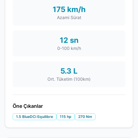
175 km/h
Azami Sürat
12 sn
0-100 km/h
5.3 L
Ort. Tüketim (100km)
Öne Çıkanlar
1.5 BlueDCi Equilibre
115 hp
270 Nm