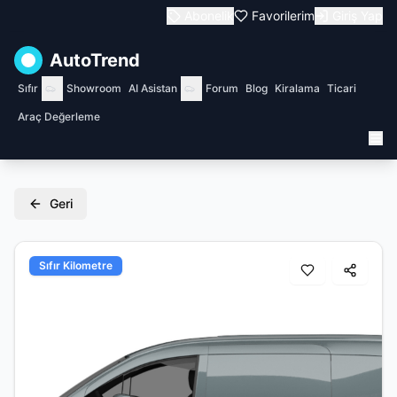
Abonelik
Favorilerim
Giriş Yap
AutoTrend
Sıfır
Showroom
AI Asistan
Forum
Blog
Kiralama
Ticari
Araç Değerleme
Geri
Sıfır Kilometre