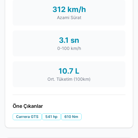
312 km/h
Azami Sürat
3.1 sn
0-100 km/h
10.7 L
Ort. Tüketim (100km)
Öne Çıkanlar
Carrera GTS
541 hp
610 Nm