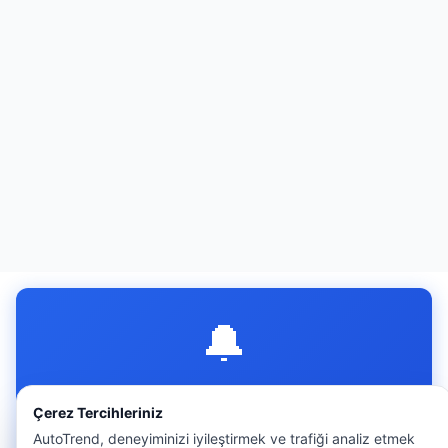
🔔
Bildirimleri Aç
Çerez Tercihleriniz
Yeni ilanlar, fiyat düşüşleri ve mesajlar için anında bildirim
AutoTrend, deneyiminizi iyileştirmek ve trafiği analiz etmek