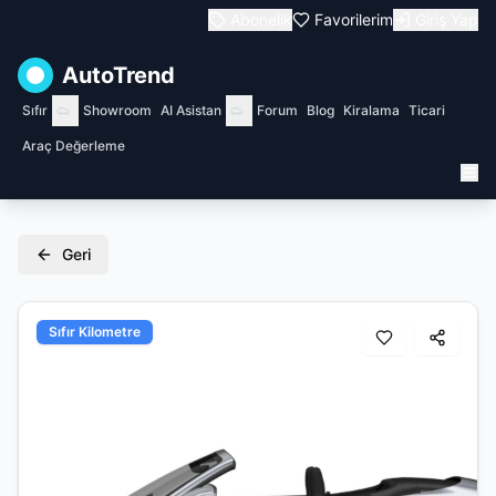
Abonelik
Favorilerim
Giriş Yap
AutoTrend
Sıfır
Showroom
AI Asistan
Forum
Blog
Kiralama
Ticari
Araç Değerleme
Geri
Sıfır Kilometre