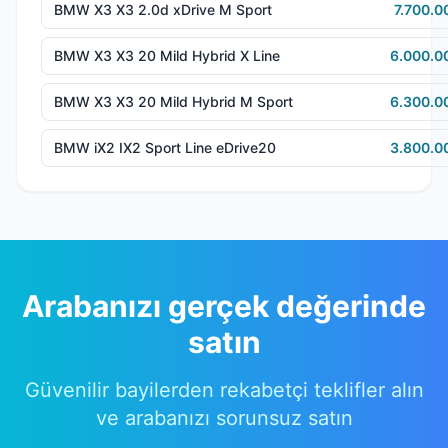
BMW X3 X3 2.0d xDrive M Sport
7.700.0
BMW X3 X3 20 Mild Hybrid X Line
6.000.0
BMW X3 X3 20 Mild Hybrid M Sport
6.300.0
BMW iX2 IX2 Sport Line eDrive20
3.800.0
Arabanızı gerçek değerinde
satın
Güvenilir bayilerden rekabetçi teklifler alın
ve arabanızı sorunsuz satın