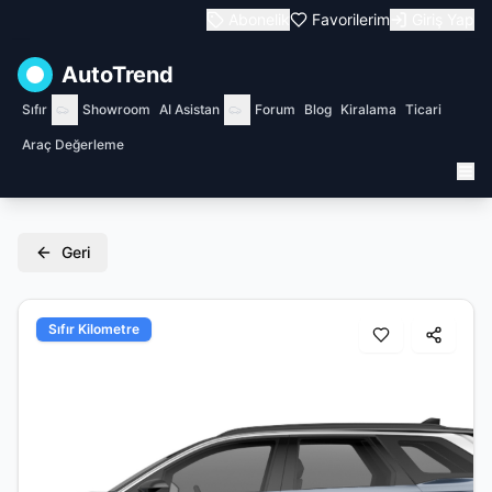
Abonelik
Favorilerim
Giriş Yap
AutoTrend
Sıfır
Showroom
AI Asistan
Forum
Blog
Kiralama
Ticari
Araç Değerleme
Geri
Sıfır Kilometre