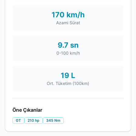
170 km/h
Azami Sürat
9.7 sn
0-100 km/h
19 L
Ort. Tüketim (100km)
Öne Çıkanlar
GT
210 hp
345 Nm