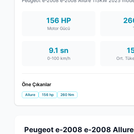
Peugeot e-2008 e-2008 Allure 115KW 2025 model s
156 HP
26
Motor Gücü
9.1 sn
15
0-100 km/h
Ort. Tük
Öne Çıkanlar
Allure
156 hp
260 Nm
Peugeot e-2008 e-2008 Allure