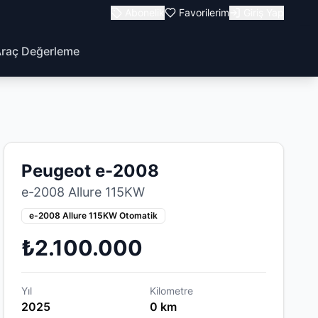
Abonelik
Favorilerim
Giriş Yap
raç Değerleme
Peugeot e-2008
e-2008 Allure 115KW
e-2008 Allure 115KW Otomatik
₺2.100.000
Yıl
Kilometre
2025
0 km