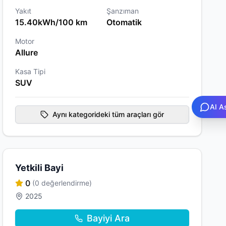
Yakıt
Şanzıman
15.40kWh/100 km
Otomatik
Motor
Allure
Kasa Tipi
SUV
AI A
Aynı kategorideki tüm araçları gör
Yetkili Bayi
0
(0 değerlendirme)
2025
Bayiyi Ara