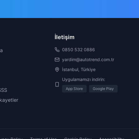
İletişim
0850 532 0886
da
yardim@autotrend.com.tr
İstanbul, Türkiye
Uygulamamızı indirin:
App Store
Google Play
SSS
ikayetler