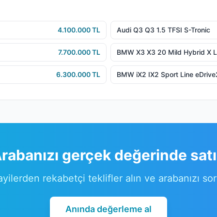
4.100.000 TL
Audi Q3 Q3 1.5 TFSI S-Tronic
7.700.000 TL
BMW X3 X3 20 Mild Hybrid X L
6.300.000 TL
BMW iX2 IX2 Sport Line eDriv
rabanızı gerçek değerinde sat
ayilerden rekabetçi teklifler alın ve arabanızı so
Anında değerleme al