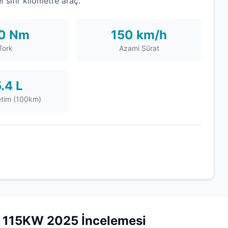
ıfır kilometre araç.
0 Nm
150 km/h
Tork
Azami Sürat
.4 L
etim (100km)
 115KW 2025 İncelemesi