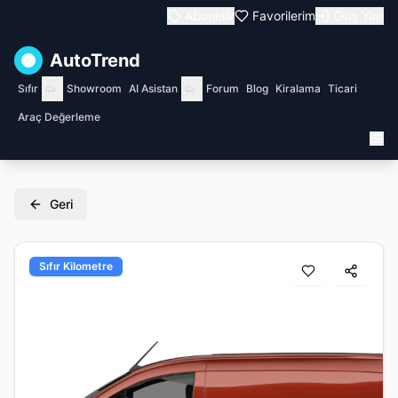
Abonelik
Favorilerim
Giriş Yap
AutoTrend
Sıfır
Showroom
AI Asistan
Forum
Blog
Kiralama
Ticari
Araç Değerleme
Geri
Sıfır Kilometre