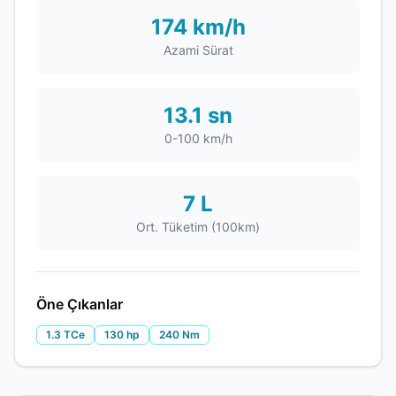
174 km/h
Azami Sürat
13.1 sn
0-100 km/h
7 L
Ort. Tüketim (100km)
Öne Çıkanlar
1.3 TCe
130 hp
240 Nm