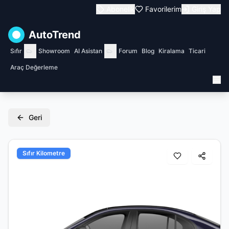
Abonelik
Favorilerim
Giriş Yap
AutoTrend
Sıfır
Showroom
AI Asistan
Forum
Blog
Kiralama
Ticari
Araç Değerleme
Geri
Sıfır Kilometre