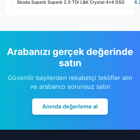
Skoda Superb Superb 2.0 TDI L&K Crystal 4x4 DSG
6.
Arabanızı gerçek değerinde
satın
Güvenilir bayilerden rekabetçi teklifler alın
ve arabanızı sorunsuz satın
Anında değerleme al