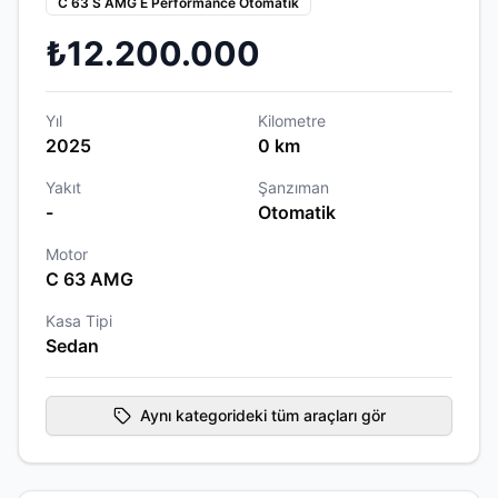
C 63 S AMG E Performance Otomatik
₺12.200.000
Yıl
Kilometre
2025
0 km
Yakıt
Şanzıman
-
Otomatik
Motor
C 63 AMG
Kasa Tipi
Sedan
Aynı kategorideki tüm araçları gör