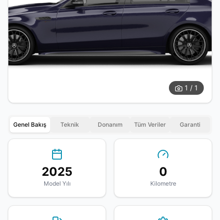
1 / 1
Genel Bakış
Teknik
Donanım
Tüm Veriler
Garanti
2025
0
Model Yılı
Kilometre