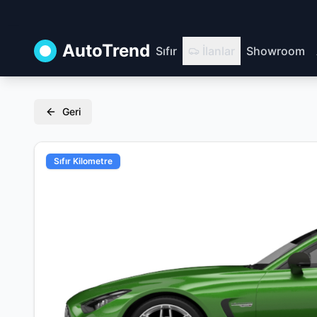
AutoTrend
Sıfır
İlanlar
Showroom
Geri
Sıfır Kilometre