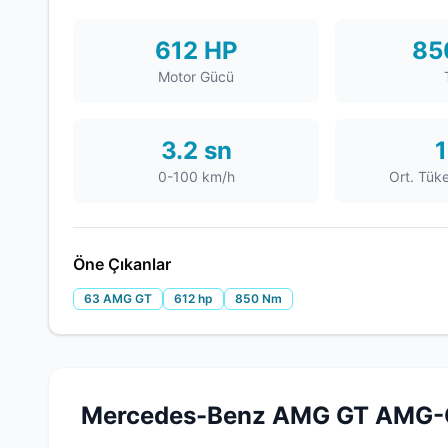
612 HP
85
Motor Gücü
3.2 sn
1
0-100 km/h
Ort. Tük
Öne Çıkanlar
63 AMG GT
612 hp
850 Nm
Mercedes-Benz AMG GT AMG-G