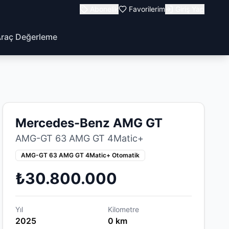
Abonelik
Favorilerim
Giriş Yap
raç Değerleme
Mercedes-Benz AMG GT
AMG-GT 63 AMG GT 4Matic+
AMG-GT 63 AMG GT 4Matic+ Otomatik
₺30.800.000
Yıl
Kilometre
2025
0 km