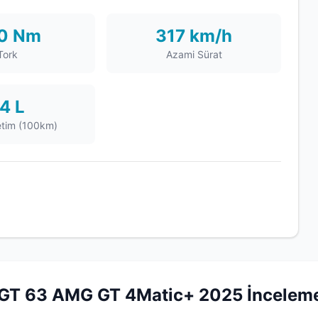
0 Nm
317 km/h
Tork
Azami Sürat
4 L
etim (100km)
T 63 AMG GT 4Matic+ 2025 İnceleme