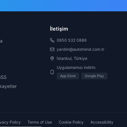
İletişim
0850 532 0886
da
yardim@autotrend.com.tr
İstanbul, Türkiye
Uygulamamızı indirin:
App Store
Google Play
SSS
ikayetler
ivacy Policy
Terms of Use
Cookie Policy
Accessibility