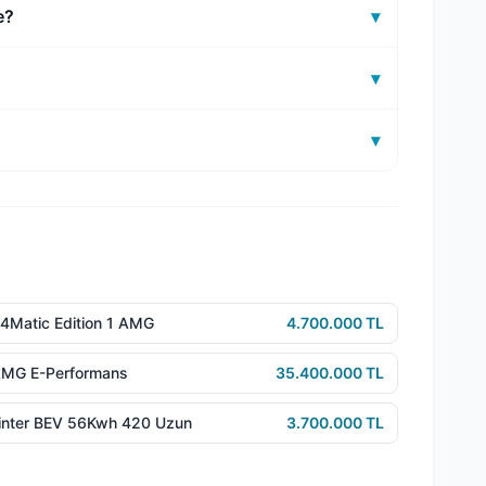
e?
▾
▾
?
▾
Matic Edition 1 AMG
4.700.000 TL
AMG E-Performans
35.400.000 TL
inter BEV 56Kwh 420 Uzun
3.700.000 TL