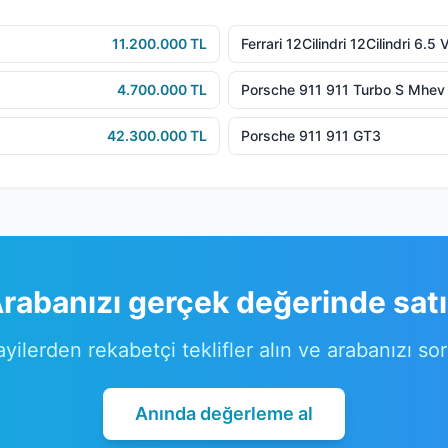
11.200.000 TL
Ferrari 12Cilindri 12Cilindri 6.
4.700.000 TL
Porsche 911 911 Turbo S Mhev
42.300.000 TL
Porsche 911 911 GT3
rabanızı gerçek değerinde sat
ayilerden rekabetçi teklifler alın ve arabanızı so
Anında değerleme al