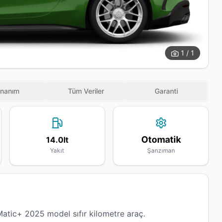
1 / 1
nanım
Tüm Veriler
Garanti
Otomatik
14.0lt
Yakıt
Şanzıman
c+ 2025 model sıfır kilometre araç.