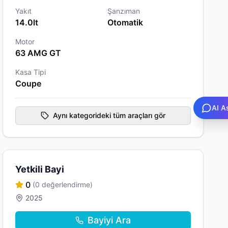
Yakıt
Şanzıman
14.0lt
Otomatik
Motor
63 AMG GT
Kasa Tipi
Coupe
AI A
Aynı kategorideki tüm araçları gör
Yetkili Bayi
0
(0 değerlendirme)
2025
Bayiyi Ara