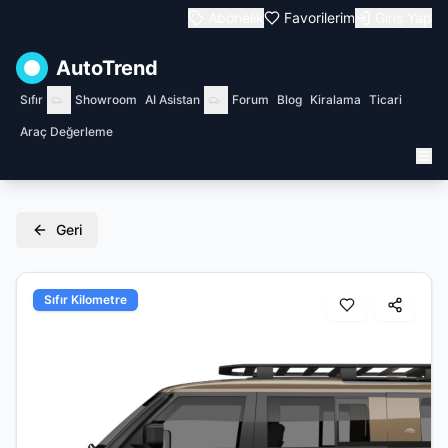
Abonelik
Favorilerim
Giriş Yap
AutoTrend
Sıfır
Showroom
AI Asistan
Forum
Blog
Kiralama
Ticari
Araç Değerleme
Geri
Sıfır Kilometre