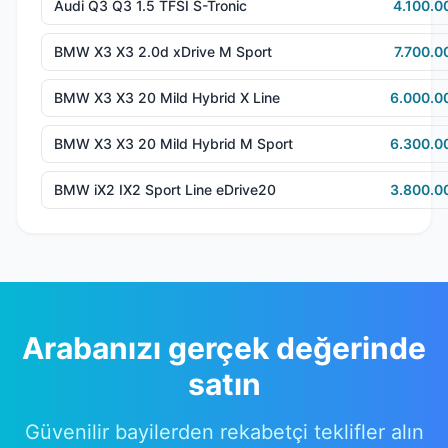
Audi Q3 Q3 1.5 TFSI S-Tronic
4.100.0
BMW X3 X3 2.0d xDrive M Sport
7.700.0
BMW X3 X3 20 Mild Hybrid X Line
6.000.0
BMW X3 X3 20 Mild Hybrid M Sport
6.300.0
BMW iX2 IX2 Sport Line eDrive20
3.800.0
Arabanızı gerçek değerinde
satın
Güvenilir bayilerden rekabetçi teklifler alın