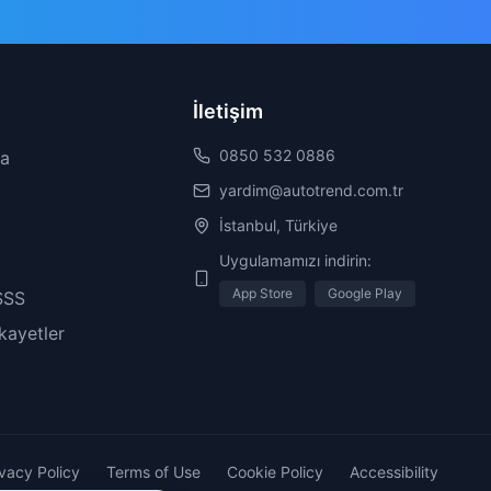
İletişim
0850 532 0886
da
yardim@autotrend.com.tr
İstanbul, Türkiye
Uygulamamızı indirin:
App Store
Google Play
SSS
ikayetler
ivacy Policy
Terms of Use
Cookie Policy
Accessibility