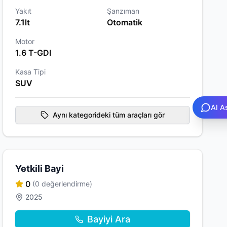
Yakıt
Şanzıman
7.1lt
Otomatik
Motor
1.6 T-GDI
Kasa Tipi
SUV
AI A
Aynı kategorideki tüm araçları gör
Yetkili Bayi
0
(0 değerlendirme)
2025
Bayiyi Ara