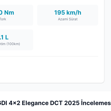
0 Nm
195 km/h
Tork
Azami Sürat
.1 L
etim (100km)
GDI 4x2 Elegance DCT 2025 İncelemes