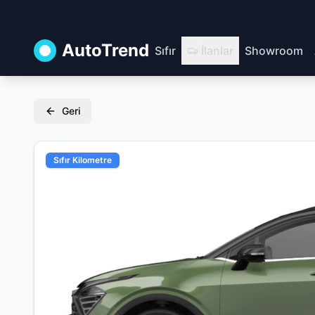
AutoTrend
Sıfır
İlanlar
Showroom
Geri
Sıfır Kilometre