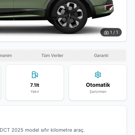
1 / 1
nanım
Tüm Veriler
Garanti
Otomatik
7.1lt
Yakıt
Şanzıman
DCT 2025 model sıfır kilometre araç.