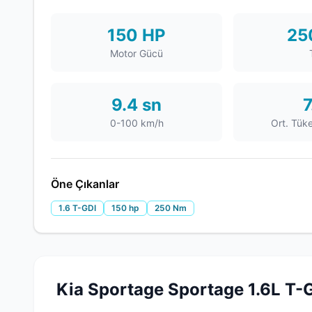
150 HP
25
Motor Gücü
9.4 sn
7
0-100 km/h
Ort. Tük
Öne Çıkanlar
1.6 T-GDI
150 hp
250 Nm
Kia Sportage Sportage 1.6L T-