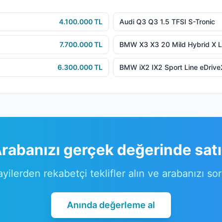
4.100.000 TL
Audi Q3 Q3 1.5 TFSI S-Tronic
7.700.000 TL
BMW X3 X3 20 Mild Hybrid X L
6.300.000 TL
BMW iX2 IX2 Sport Line eDriv
rabanızı gerçek değerinde sat
ayilerden rekabetçi teklifler alın ve arabanızı so
Anında değerleme al