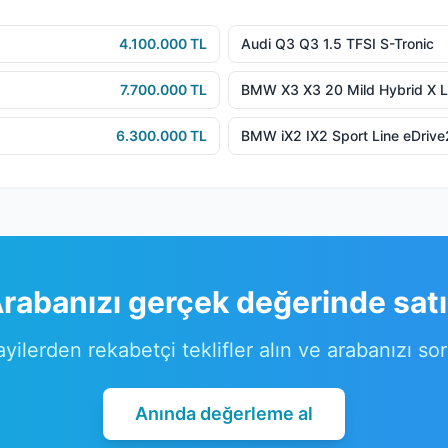
4.100.000 TL
Audi Q3 Q3 1.5 TFSI S-Tronic
7.700.000 TL
BMW X3 X3 20 Mild Hybrid X L
6.300.000 TL
BMW iX2 IX2 Sport Line eDriv
rabanızı gerçek değerinde sat
ayilerden rekabetçi teklifler alın ve arabanızı so
Anında değerleme al