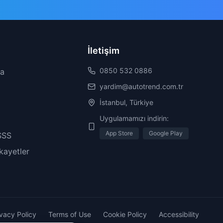
İletişim
0850 532 0886
da
yardim@autotrend.com.tr
İstanbul, Türkiye
Uygulamamızı indirin:
App Store
Google Play
SSS
ikayetler
ivacy Policy
Terms of Use
Cookie Policy
Accessibility