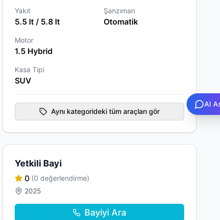
Yakıt
Şanzıman
5.5 lt / 5.8 lt
Otomatik
Motor
1.5 Hybrid
Kasa Tipi
SUV
AI A
Aynı kategorideki tüm araçları gör
Yetkili Bayi
0
(0 değerlendirme)
2025
Bayiyi Ara