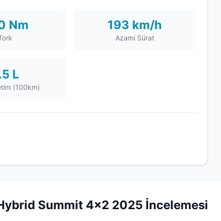
0 Nm
193 km/h
Tork
Azami Sürat
.5 L
etim (100km)
Hybrid Summit 4x2 2025 İncelemesi