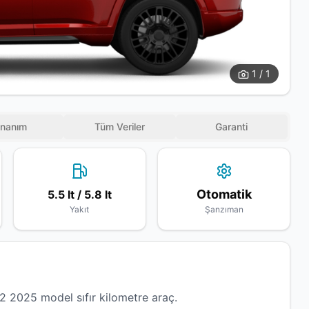
1 / 1
nanım
Tüm Veriler
Garanti
Otomatik
5.5 lt / 5.8 lt
Yakıt
Şanzıman
2025 model sıfır kilometre araç.