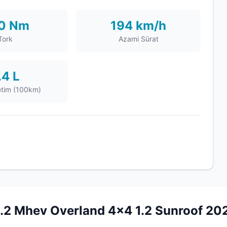
0 Nm
194 km/h
Tork
Azami Sürat
.4 L
etim (100km)
.2 Mhev Overland 4x4 1.2 Sunroof 20