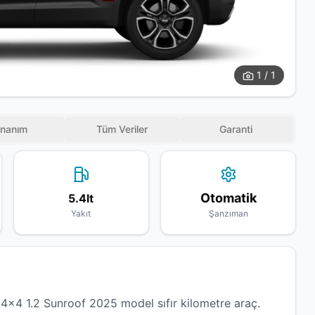
1 / 1
nanım
Tüm Veriler
Garanti
Otomatik
5.4lt
Yakıt
Şanzıman
x4 1.2 Sunroof 2025 model sıfır kilometre araç.