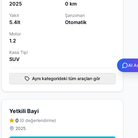
2025
0 km
Yakıt
Şanzıman
5.4lt
Otomatik
Motor
1.2
Kasa Tipi
SUV
AI A
Aynı kategorideki tüm araçları gör
Yetkili Bayi
0
(0 değerlendirme)
2025