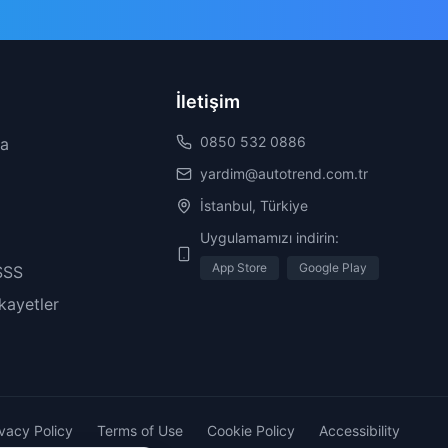
İletişim
0850 532 0886
da
yardim@autotrend.com.tr
İstanbul, Türkiye
Uygulamamızı indirin:
App Store
Google Play
SSS
ikayetler
ivacy Policy
Terms of Use
Cookie Policy
Accessibility