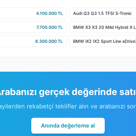
4.100.000 TL
Audi Q3 Q3 1.5 TFSI S-Tronic
7.700.000 TL
BMW X3 X3 20 Mild Hybrid X L
6.300.000 TL
BMW iX2 IX2 Sport Line eDriv
rabanızı gerçek değerinde sat
ayilerden rekabetçi teklifler alın ve arabanızı so
Anında değerleme al