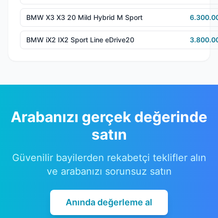
BMW X3 X3 20 Mild Hybrid M Sport
6.300.0
BMW iX2 IX2 Sport Line eDrive20
3.800.0
Arabanızı gerçek değerinde
satın
Güvenilir bayilerden rekabetçi teklifler alın
ve arabanızı sorunsuz satın
Anında değerleme al