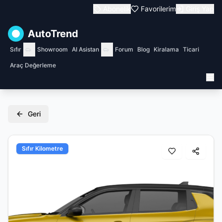
Abonelik
Favorilerim
Giriş Yap
AutoTrend
Sıfır
Showroom
AI Asistan
Forum
Blog
Kiralama
Ticari
Araç Değerleme
Geri
Sıfır Kilometre