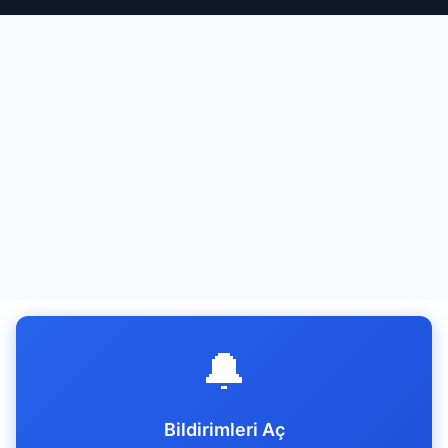
🔔
Bildirimleri Aç