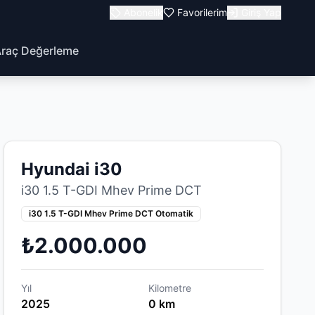
Abonelik
Favorilerim
Giriş Yap
raç Değerleme
Hyundai i30
i30 1.5 T-GDI Mhev Prime DCT
i30 1.5 T-GDI Mhev Prime DCT Otomatik
₺2.000.000
Yıl
Kilometre
2025
0 km