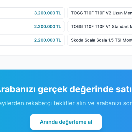
3.200.000 TL
TOGG T10F T10F V2 Uzun Men
2.200.000 TL
TOGG T10F T10F V1 Standart 
2.200.000 TL
Skoda Scala Scala 1.5 TSI Mon
rabanızı gerçek değerinde sat
ayilerden rekabetçi teklifler alın ve arabanızı so
Anında değerleme al