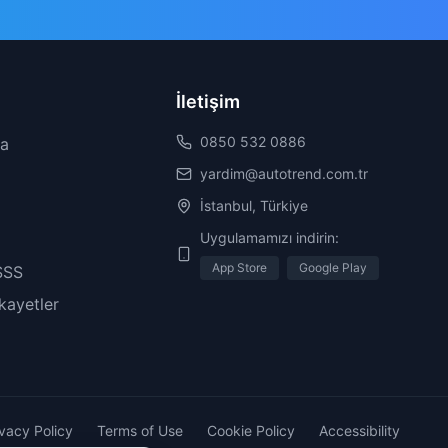
İletişim
0850 532 0886
da
yardim@autotrend.com.tr
İstanbul, Türkiye
Uygulamamızı indirin:
App Store
Google Play
SSS
ikayetler
ivacy Policy
Terms of Use
Cookie Policy
Accessibility