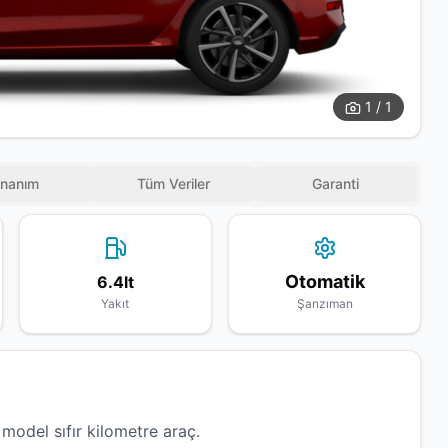
1 / 1
nanım
Tüm Veriler
Garanti
Otomatik
6.4lt
Yakıt
Şanzıman
odel sıfır kilometre araç.