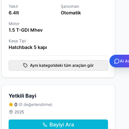
Yakıt
Şanzıman
6.4lt
Otomatik
Motor
1.5 T-GDI Mhev
Kasa Tipi
Hatchback 5 kapı
AI A
Aynı kategorideki tüm araçları gör
Yetkili Bayi
0
(0 değerlendirme)
2025
Bayiyi Ara