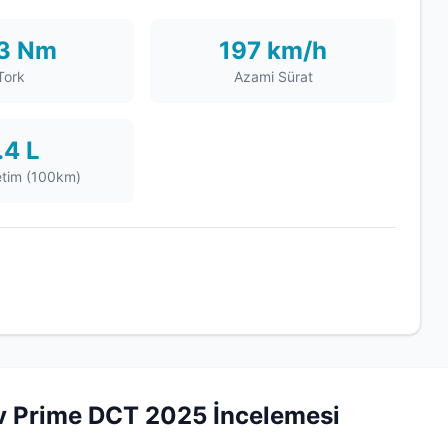
3 Nm
197 km/h
Tork
Azami Sürat
.4 L
etim (100km)
v Prime DCT 2025 İncelemesi