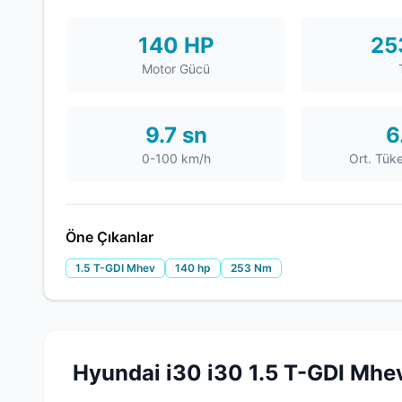
140 HP
25
Motor Gücü
9.7 sn
6
0-100 km/h
Ort. Tük
Öne Çıkanlar
1.5 T-GDI Mhev
140 hp
253 Nm
Hyundai i30 i30 1.5 T-GDI Mhe