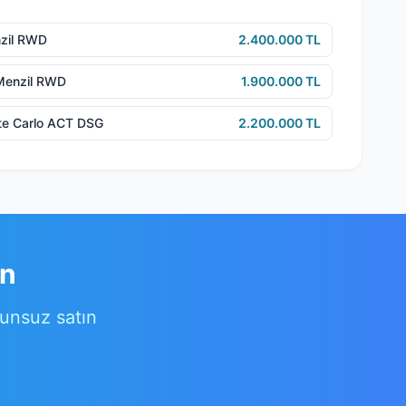
zil RWD
2.400.000 TL
Menzil RWD
1.900.000 TL
te Carlo ACT DSG
2.200.000 TL
ın
runsuz satın