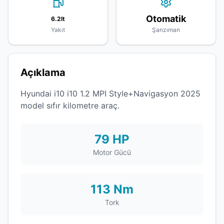
Otomatik
6.2lt
Yakıt
Şanzıman
Açıklama
Hyundai i10 i10 1.2 MPI Style+Navigasyon 2025
model sıfır kilometre araç.
79 HP
Motor Gücü
113 Nm
Tork