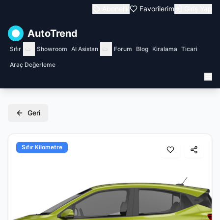
Abonelik
Favorilerim
Giriş Yap
AutoTrend
Sıfır
Showroom
AI Asistan
Forum
Blog
Kiralama
Ticari
Araç Değerleme
Geri
Sıfır Kilometre