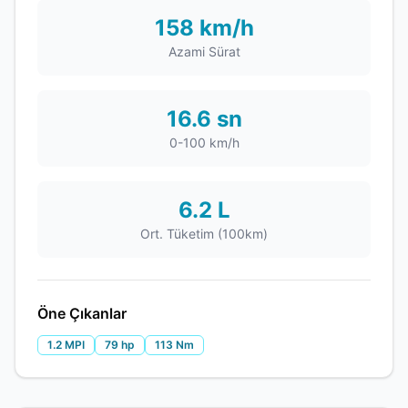
158 km/h
Azami Sürat
16.6 sn
0-100 km/h
6.2 L
Ort. Tüketim (100km)
Öne Çıkanlar
1.2 MPI
79 hp
113 Nm