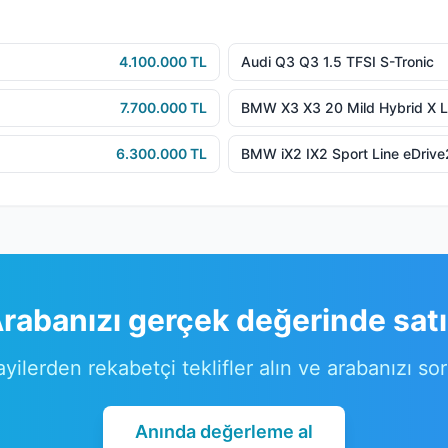
4.100.000 TL
Audi Q3 Q3 1.5 TFSI S-Tronic
7.700.000 TL
BMW X3 X3 20 Mild Hybrid X L
6.300.000 TL
BMW iX2 IX2 Sport Line eDriv
rabanızı gerçek değerinde sat
ayilerden rekabetçi teklifler alın ve arabanızı so
Anında değerleme al