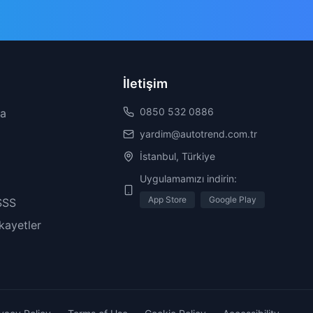
İletişim
0850 532 0886
da
yardim@autotrend.com.tr
İstanbul, Türkiye
Uygulamamızı indirin:
App Store
Google Play
SSS
ikayetler