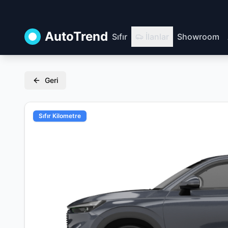
AutoTrend
Sıfır
İlanlar
Showroom
Geri
Sıfır Kilometre