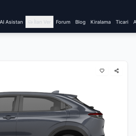
AI Asistan
İlan Ver
Forum
Blog
Kiralama
Ticari
A