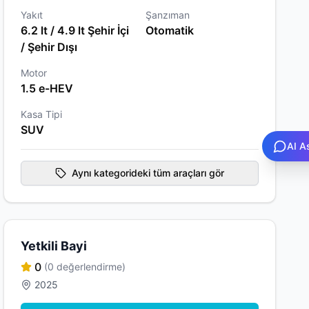
Yakıt
Şanzıman
6.2 lt / 4.9 lt Şehir İçi
Otomatik
/ Şehir Dışı
Motor
1.5 e-HEV
Kasa Tipi
SUV
AI A
Aynı kategorideki tüm araçları gör
Yetkili Bayi
0
(0 değerlendirme)
2025