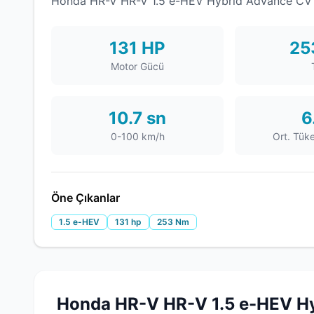
Honda HR-V HR-V 1.5 e-HEV Hybrid Advance CVT 
131 HP
25
Motor Gücü
10.7 sn
6
0-100 km/h
Ort. Tük
Öne Çıkanlar
1.5 e-HEV
131 hp
253 Nm
Honda HR-V HR-V 1.5 e-HEV H