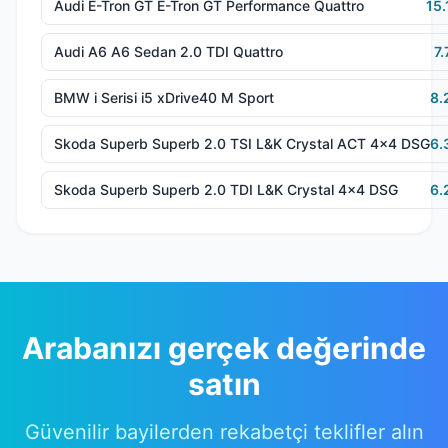
Audi E-Tron GT E-Tron GT Performance Quattro
15.
Audi A6 A6 Sedan 2.0 TDI Quattro
7
BMW i Serisi i5 xDrive40 M Sport
8.
Skoda Superb Superb 2.0 TSI L&K Crystal ACT 4x4 DSG
6.
Skoda Superb Superb 2.0 TDI L&K Crystal 4x4 DSG
6.
Arabanızı gerçek değerinde
satın
Güvenilir bayilerden rekabetçi teklifler alın