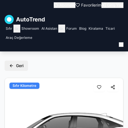
Abonelik
Favorilerim
Giriş Yap
AutoTrend
Sıfır
Showroom
AI Asistan
Forum
Blog
Kiralama
Ticari
Araç Değerleme
Geri
Sıfır Kilometre