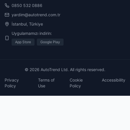
0850 532 0886
yardim@autotrend.com.tr
İstanbul, Türkiye
Uygulamamızı indirin:
App Store
Google Play
© 2026 AutoTrend Ltd. All rights reserved.
Privacy
Terms of
Cookie
Accessibility
Policy
Use
Policy