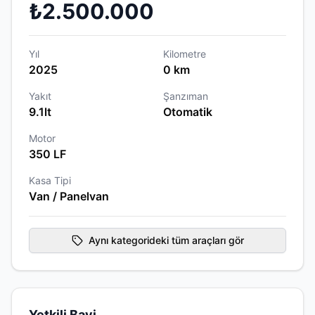
₺2.500.000
Yıl
Kilometre
2025
0 km
Yakıt
Şanzıman
9.1lt
Otomatik
Motor
350 LF
Kasa Tipi
Van / Panelvan
Aynı kategorideki tüm araçları gör
Yetkili Bayi