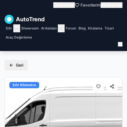
Abonelik
Favorilerim
Giriş Yap
AutoTrend
Sıfır
Showroom
AI Asistan
Forum
Blog
Kiralama
Ticari
Araç Değerleme
Geri
Sıfır Kilometre