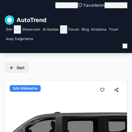
Abonelik
Favorilerim
Giriş Yap
AutoTrend
Sıfır
Showroom
AI Asistan
Forum
Blog
Kiralama
Ticari
Araç Değerleme
Geri
Sıfır Kilometre