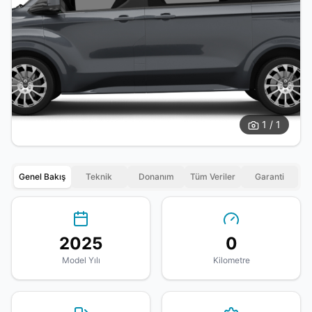
1 / 1
Genel Bakış
Teknik
Donanım
Tüm Veriler
Garanti
2025
0
Model Yılı
Kilometre