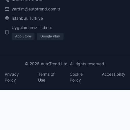
yardim@autotrend.com.tr
İstanbul, Türkiye
Uygulamamızı indirin:
App Store
Google Play
© 2026 AutoTrend Ltd. All rights reserved.
Privacy
Terms of
Cookie
Accessibility
Policy
Use
Policy