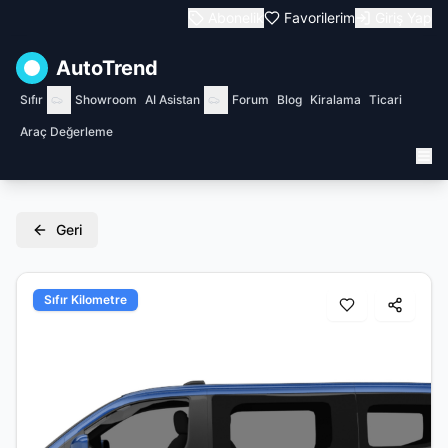
Abonelik
Favorilerim
Giriş Yap
AutoTrend
Sıfır
Showroom
AI Asistan
Forum
Blog
Kiralama
Ticari
Araç Değerleme
Geri
Sıfır Kilometre