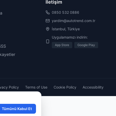
İletişim
0850 532 0886
da
yardim@autotrend.com.tr
İstanbul, Türkiye
Uygulamamızı indirin:
App Store
Google Play
SSS
ikayetler
ivacy Policy
Terms of Use
Cookie Policy
Accessibility
Tümünü Kabul Et