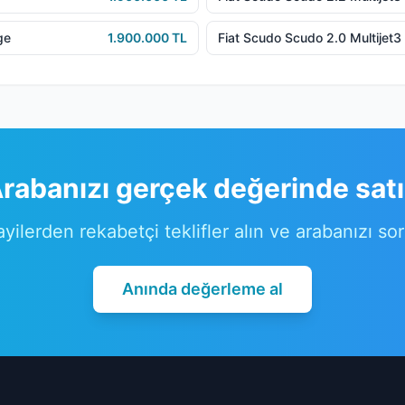
ge
1.900.000 TL
Fiat Scudo Scudo 2.0 Multijet
rabanızı gerçek değerinde sat
ayilerden rekabetçi teklifler alın ve arabanızı so
Anında değerleme al