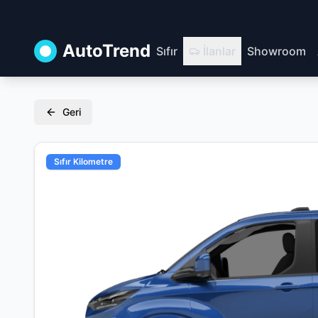
AutoTrend
Sıfır
İlanlar
Showroom
Geri
Sıfır Kilometre