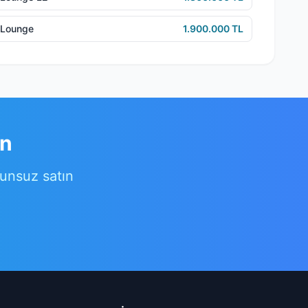
3 Lounge
1.900.000 TL
ın
runsuz satın