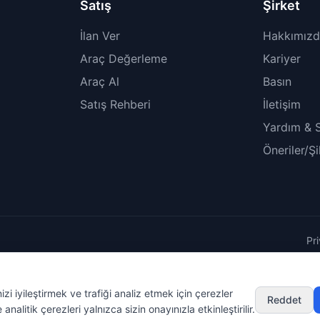
Satış
Şirket
İlan Ver
Hakkımız
Araç Değerleme
Kariyer
Araç Al
Basın
Satış Rehberi
İletişim
Yardım & 
Öneriler/Ş
Pr
i iyileştirmek ve trafiği analiz etmek için çerezler
Reddet
analitik çerezleri yalnızca sizin onayınızla etkinleştirilir.