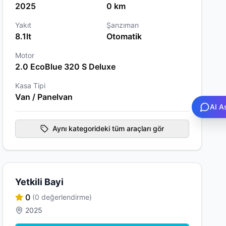
2025
0 km
Yakıt
Şanzıman
8.1lt
Otomatik
Motor
2.0 EcoBlue 320 S Deluxe
Kasa Tipi
Van / Panelvan
AI A
Aynı kategorideki tüm araçları gör
Yetkili Bayi
0
(0 değerlendirme)
2025