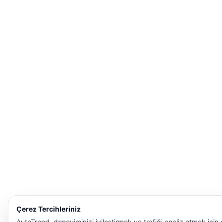
Çerez Tercihleriniz
AutoTrend, deneyiminizi iyileştirmek ve trafiği analiz etmek için 