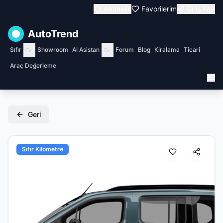
Abonelik
Favorilerim
Giriş Yap
AutoTrend
Sıfır
Showroom
AI Asistan
Forum
Blog
Kiralama
Ticari
Araç Değerleme
Geri
Sıfır Kilometre