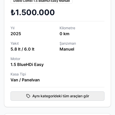
Doblo Combi 1.5 BlueHDİ Easy Manuel
₺1.500.000
Yıl
Kilometre
2025
0 km
Yakıt
Şanzıman
5.8 lt / 6.0 lt
Manuel
Motor
1.5 BlueHDi Easy
Kasa Tipi
Van / Panelvan
Aynı kategorideki tüm araçları gör