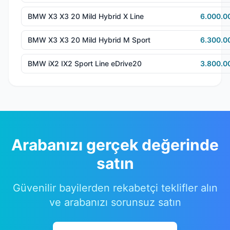
BMW X3 X3 20 Mild Hybrid X Line
6.000.0
BMW X3 X3 20 Mild Hybrid M Sport
6.300.0
BMW iX2 IX2 Sport Line eDrive20
3.800.0
Arabanızı gerçek değerinde
satın
Güvenilir bayilerden rekabetçi teklifler alın
ve arabanızı sorunsuz satın