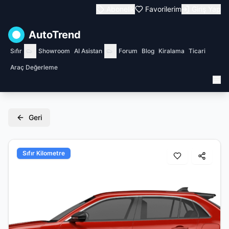
Abonelik
Favorilerim
Giriş Yap
AutoTrend
Sıfır
Showroom
AI Asistan
Forum
Blog
Kiralama
Ticari
Araç Değerleme
Geri
Sıfır Kilometre