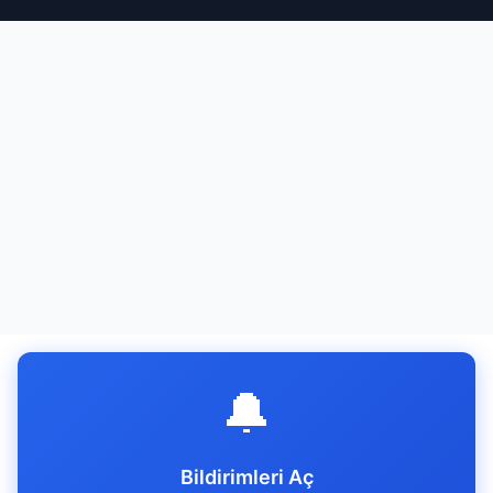
🔔
Bildirimleri Aç