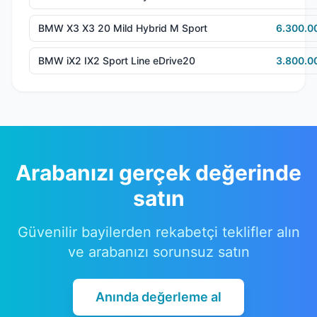
BMW X3 X3 20 Mild Hybrid M Sport
6.300.0
BMW iX2 IX2 Sport Line eDrive20
3.800.0
Arabanızı gerçek değerinde
satın
Güvenilir bayilerden rekabetçi teklifler alın
ve arabanızı sorunsuz satın
Anında değerleme al