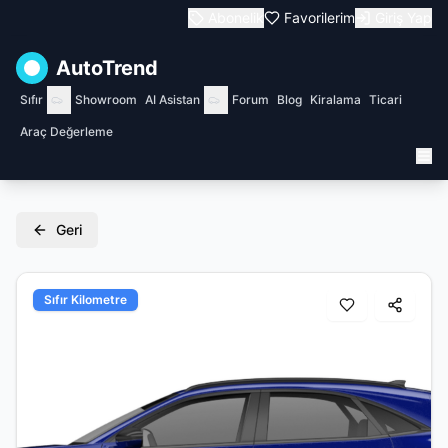
Abonelik
Favorilerim
Giriş Yap
AutoTrend
Sıfır
Showroom
AI Asistan
Forum
Blog
Kiralama
Ticari
Araç Değerleme
Geri
Sıfır Kilometre