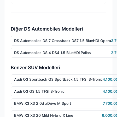
Diğer DS Automobiles Modelleri
DS Automobiles DS 7 Crossback DS7 1.5 BlueHDI Opera
3.7
DS Automobiles DS 4 DS4 1.5 BlueHDi Pallas
2.7
Benzer SUV Modelleri
Audi Q3 Sportback Q3 Sportback 1.5 TFSI S-Tronic
4.100.0
Audi Q3 Q3 1.5 TFSI S-Tronic
4.100.0
BMW X3 X3 2.0d xDrive M Sport
7.700.0
BMW X3 X3 20 Mild Hybrid X Line
6.000.0