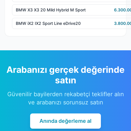
BMW X3 X3 20 Mild Hybrid M Sport
6.300.0
BMW iX2 IX2 Sport Line eDrive20
3.800.0
Arabanızı gerçek değerinde
satın
Güvenilir bayilerden rekabetçi teklifler alın
ve arabanızı sorunsuz satın
Anında değerleme al