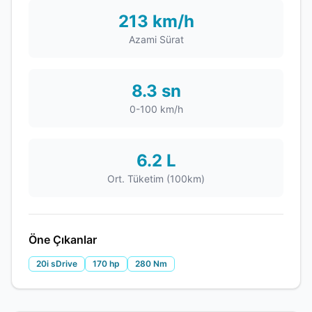
213 km/h
Azami Sürat
8.3 sn
0-100 km/h
6.2 L
Ort. Tüketim (100km)
Öne Çıkanlar
20i sDrive
170 hp
280 Nm