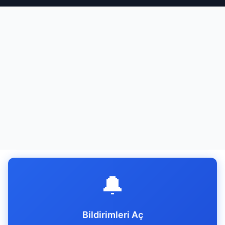
🔔
Bildirimleri Aç