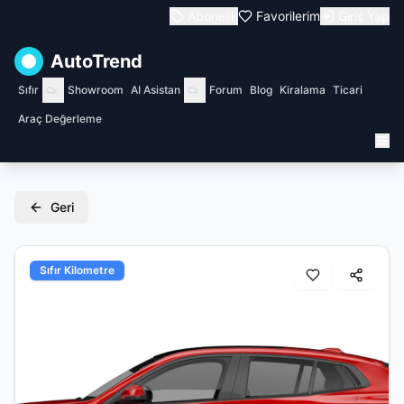
Abonelik
Favorilerim
Giriş Yap
AutoTrend
Sıfır
Showroom
AI Asistan
Forum
Blog
Kiralama
Ticari
Araç Değerleme
Geri
Sıfır Kilometre