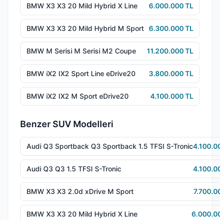
BMW X3 X3 20 Mild Hybrid X Line
6.000.000 TL
BMW X3 X3 20 Mild Hybrid M Sport
6.300.000 TL
BMW M Serisi M Serisi M2 Coupe
11.200.000 TL
BMW iX2 IX2 Sport Line eDrive20
3.800.000 TL
BMW iX2 IX2 M Sport eDrive20
4.100.000 TL
Benzer SUV Modelleri
Audi Q3 Sportback Q3 Sportback 1.5 TFSI S-Tronic
4.100.0
Audi Q3 Q3 1.5 TFSI S-Tronic
4.100.0
BMW X3 X3 2.0d xDrive M Sport
7.700.0
BMW X3 X3 20 Mild Hybrid X Line
6.000.0