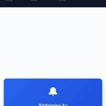
🔔
Bildirimleri Aç