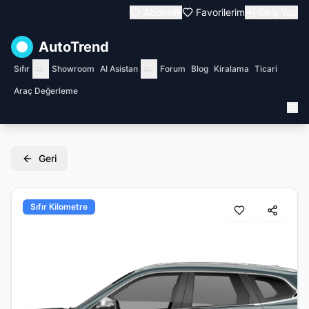
Abonelik
Favorilerim
Giriş Yap
AutoTrend
Sıfır
Showroom
AI Asistan
Forum
Blog
Kiralama
Ticari
Araç Değerleme
Geri
Sıfır Kilometre