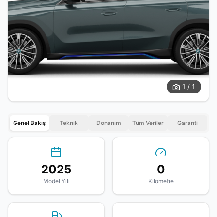
1 / 1
Genel Bakış
Teknik
Donanım
Tüm Veriler
Garanti
2025
0
Model Yılı
Kilometre