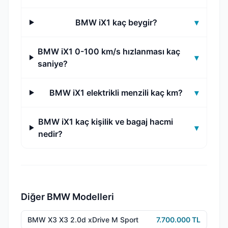
BMW iX1 kaç beygir?
▾
BMW iX1 0-100 km/s hızlanması kaç
▾
saniye?
BMW iX1 elektrikli menzili kaç km?
▾
BMW iX1 kaç kişilik ve bagaj hacmi
▾
nedir?
Diğer BMW Modelleri
BMW X3 X3 2.0d xDrive M Sport
7.700.000 TL