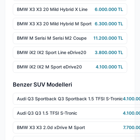
BMW X3 X3 20 Mild Hybrid X Line
6.000.000 TL
BMW X3 X3 20 Mild Hybrid M Sport
6.300.000 TL
BMW M Serisi M Serisi M2 Coupe
11.200.000 TL
BMW iX2 IX2 Sport Line eDrive20
3.800.000 TL
BMW iX2 IX2 M Sport eDrive20
4.100.000 TL
Benzer SUV Modelleri
Audi Q3 Sportback Q3 Sportback 1.5 TFSI S-Tronic
4.100.0
Audi Q3 Q3 1.5 TFSI S-Tronic
4.100.0
BMW X3 X3 2.0d xDrive M Sport
7.700.0