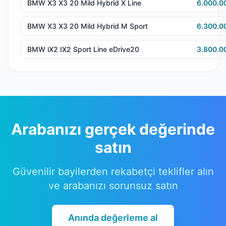
BMW X3 X3 20 Mild Hybrid X Line
6.000.0
BMW X3 X3 20 Mild Hybrid M Sport
6.300.0
BMW iX2 IX2 Sport Line eDrive20
3.800.0
Arabanızı gerçek değerinde
satın
Güvenilir bayilerden rekabetçi teklifler alın
ve arabanızı sorunsuz satın
Anında değerleme al