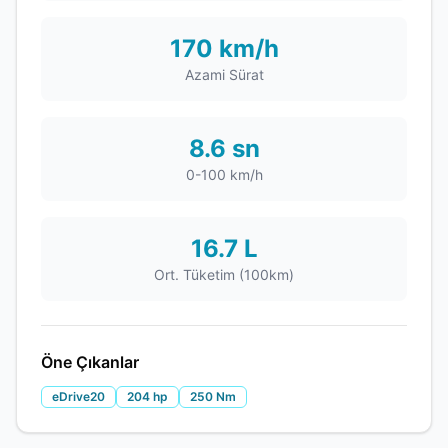
170 km/h
Azami Sürat
8.6 sn
0-100 km/h
16.7 L
Ort. Tüketim (100km)
Öne Çıkanlar
eDrive20
204 hp
250 Nm