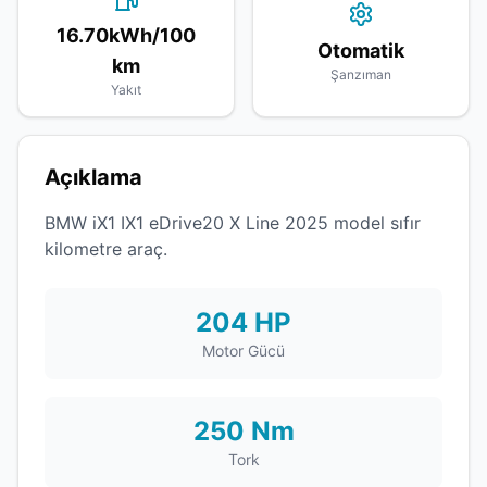
16.70kWh/100
Otomatik
km
Şanzıman
Yakıt
Açıklama
BMW iX1 IX1 eDrive20 X Line 2025 model sıfır
kilometre araç.
204 HP
Motor Gücü
250 Nm
Tork