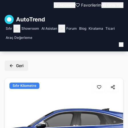
Abonelik
Favorilerim
Giriş Yap
AutoTrend
Sıfır
Showroom
AI Asistan
Forum
Blog
Kiralama
Ticari
Araç Değerleme
Geri
Sıfır Kilometre