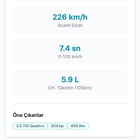
226 km/h
Azami Sürat
7.4 sn
0-100 km/h
5.9 L
Ort. Tüketim (100km)
Öne Çıkanlar
2.0 TDI Quattro
204 hp
400 Nm