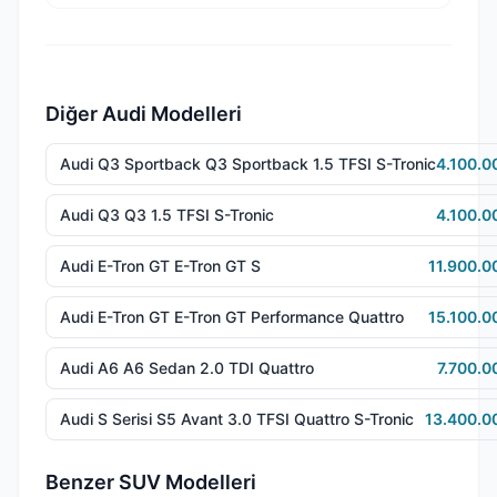
Diğer Audi Modelleri
Audi Q3 Sportback Q3 Sportback 1.5 TFSI S-Tronic
4.100.0
Audi Q3 Q3 1.5 TFSI S-Tronic
4.100.0
Audi E-Tron GT E-Tron GT S
11.900.0
Audi E-Tron GT E-Tron GT Performance Quattro
15.100.0
Audi A6 A6 Sedan 2.0 TDI Quattro
7.700.0
Audi S Serisi S5 Avant 3.0 TFSI Quattro S-Tronic
13.400.0
Benzer SUV Modelleri