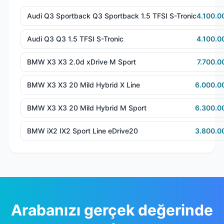
Audi Q3 Sportback Q3 Sportback 1.5 TFSI S-Tronic
4.100.0
Audi Q3 Q3 1.5 TFSI S-Tronic
4.100.0
BMW X3 X3 2.0d xDrive M Sport
7.700.0
BMW X3 X3 20 Mild Hybrid X Line
6.000.0
BMW X3 X3 20 Mild Hybrid M Sport
6.300.0
BMW iX2 IX2 Sport Line eDrive20
3.800.0
Arabanızı gerçek değerinde