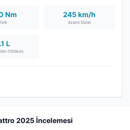
0 Nm
245 km/h
Tork
Azami Sürat
.1 L
etim (100km)
attro 2025 İncelemesi