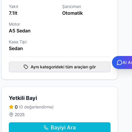
Yakıt
Şanzıman
7.1lt
Otomatik
Motor
A5 Sedan
Kasa Tipi
Sedan
AI A
Aynı kategorideki tüm araçları gör
Yetkili Bayi
0
(0 değerlendirme)
2025
Bayiyi Ara