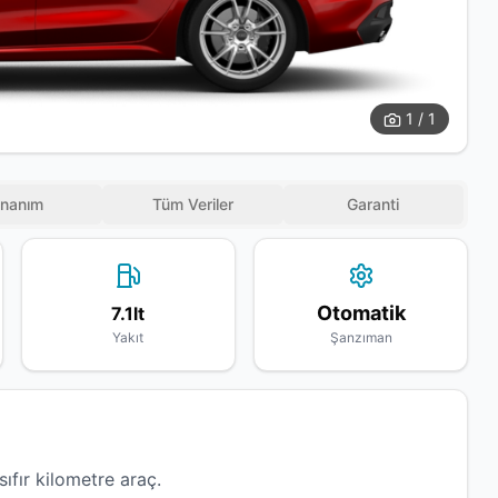
1 / 1
nanım
Tüm Veriler
Garanti
Otomatik
7.1lt
Yakıt
Şanzıman
fır kilometre araç.