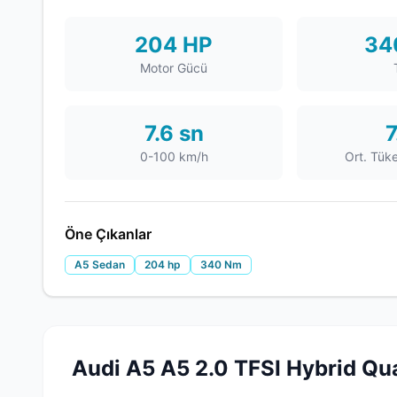
204 HP
34
Motor Gücü
7.6 sn
7
0-100 km/h
Ort. Tük
Öne Çıkanlar
A5 Sedan
204 hp
340 Nm
Audi A5 A5 2.0 TFSI Hybrid Qu