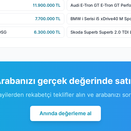
11.900.000 TL
Audi E-Tron GT E-Tron GT Perf
7.700.000 TL
BMW i Serisi i5 xDrive40 M Spo
DSG
6.300.000 TL
Skoda Superb Superb 2.0 TDI 
rabanızı gerçek değerinde sat
ayilerden rekabetçi teklifler alın ve arabanızı so
Anında değerleme al