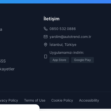
İletişim
0850 532 0886
da
yardim@autotrend.com.tr
İstanbul, Türkiye
Uygulamamızı indirin:
App Store
Google Play
SSS
ikayetler
ivacy Policy
Terms of Use
Cookie Policy
Accessibility