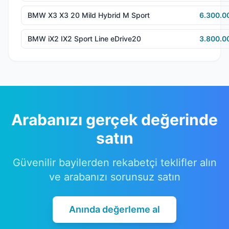
BMW X3 X3 20 Mild Hybrid M Sport
6.300.0
BMW iX2 IX2 Sport Line eDrive20
3.800.0
Arabanızı gerçek değerinde
satın
Güvenilir bayilerden rekabetçi teklifler alın
ve arabanızı sorunsuz satın
Anında değerleme al