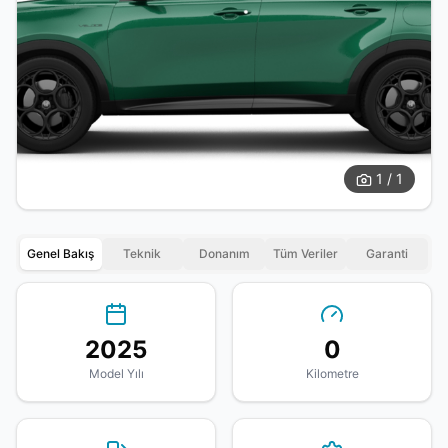
1 / 1
Genel Bakış
Teknik
Donanım
Tüm Veriler
Garanti
2025
0
Model Yılı
Kilometre