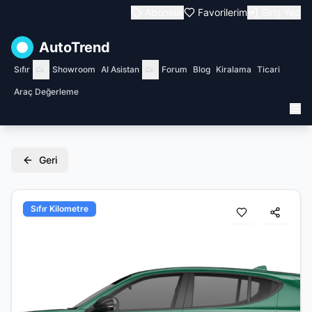
Abonelik
Favorilerim
Giriş Yap
AutoTrend
Sıfır
Showroom
AI Asistan
Forum
Blog
Kiralama
Ticari
Araç Değerleme
Geri
Sıfır Kilometre