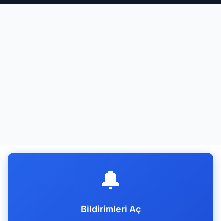
🔔
Bildirimleri Aç